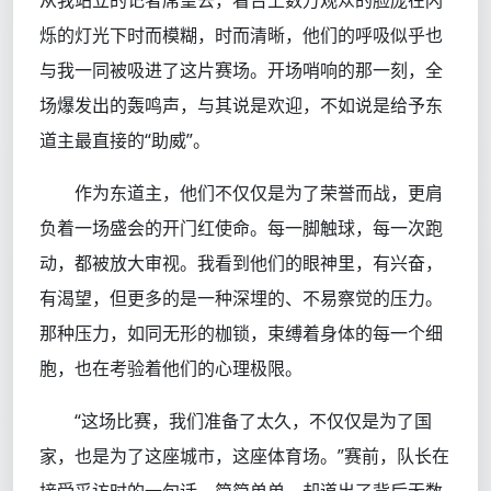
从我站立的记者席望去，看台上数万观众的脸庞在闪
烁的灯光下时而模糊，时而清晰，他们的呼吸似乎也
与我一同被吸进了这片赛场。开场哨响的那一刻，全
场爆发出的轰鸣声，与其说是欢迎，不如说是给予东
道主最直接的“助威”。
作为东道主，他们不仅仅是为了荣誉而战，更肩
负着一场盛会的开门红使命。每一脚触球，每一次跑
动，都被放大审视。我看到他们的眼神里，有兴奋，
有渴望，但更多的是一种深埋的、不易察觉的压力。
那种压力，如同无形的枷锁，束缚着身体的每一个细
胞，也在考验着他们的心理极限。
“这场比赛，我们准备了太久，不仅仅是为了国
家，也是为了这座城市，这座体育场。”赛前，队长在