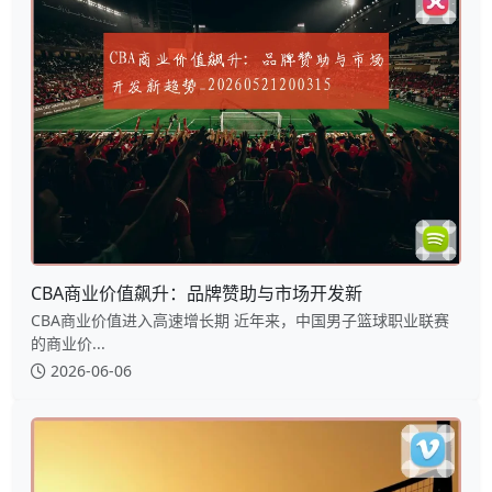
CBA商业价值飙升：品牌赞助与市场开发新
CBA商业价值进入高速增长期 近年来，中国男子篮球职业联赛
的商业价...
2026-06-06