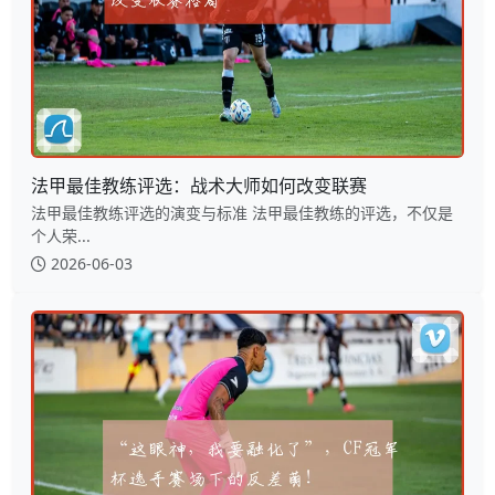
法甲最佳教练评选：战术大师如何改变联赛
法甲最佳教练评选的演变与标准 法甲最佳教练的评选，不仅是
个人荣...
2026-06-03