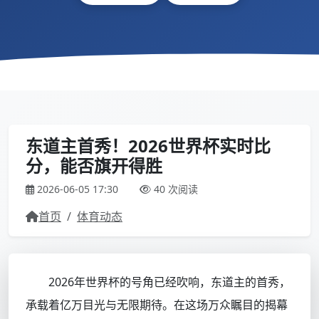
东道主首秀！2026世界杯实时比
分，能否旗开得胜
2026-06-05 17:30
40 次阅读
首页
/
体育动态
2026年世界杯的号角已经吹响，东道主的首秀，
承载着亿万目光与无限期待。在这场万众瞩目的揭幕