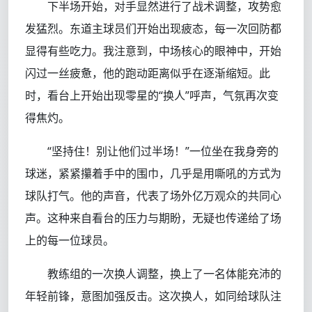
下半场开始，对手显然进行了战术调整，攻势愈
发猛烈。东道主球员们开始出现疲态，每一次回防都
显得有些吃力。我注意到，中场核心的眼神中，开始
闪过一丝疲惫，他的跑动距离似乎在逐渐缩短。此
时，看台上开始出现零星的“换人”呼声，气氛再次变
得焦灼。
“坚持住！别让他们过半场！”一位坐在我身旁的
球迷，紧紧攥着手中的围巾，几乎是用嘶吼的方式为
球队打气。他的声音，代表了场外亿万观众的共同心
声。这种来自看台的压力与期盼，无疑也传递给了场
上的每一位球员。
教练组的一次换人调整，换上了一名体能充沛的
年轻前锋，意图加强反击。这次换人，如同给球队注