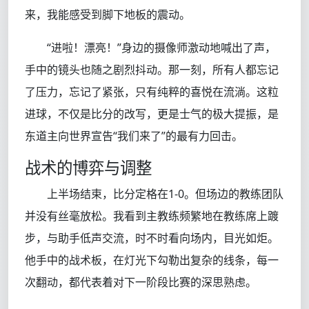
来，我能感受到脚下地板的震动。
“进啦！漂亮！”身边的摄像师激动地喊出了声，
手中的镜头也随之剧烈抖动。那一刻，所有人都忘记
了压力，忘记了紧张，只有纯粹的喜悦在流淌。这粒
进球，不仅是比分的改写，更是士气的极大提振，是
东道主向世界宣告“我们来了”的最有力回击。
战术的博弈与调整
上半场结束，比分定格在1-0。但场边的教练团队
并没有丝毫放松。我看到主教练频繁地在教练席上踱
步，与助手低声交流，时不时看向场内，目光如炬。
他手中的战术板，在灯光下勾勒出复杂的线条，每一
次翻动，都代表着对下一阶段比赛的深思熟虑。