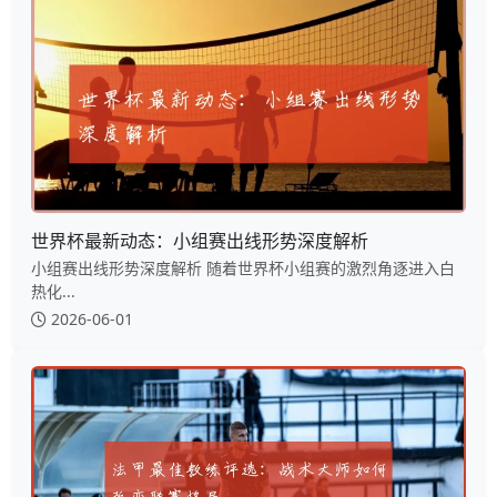
世界杯最新动态：小组赛出线形势深度解析
小组赛出线形势深度解析 随着世界杯小组赛的激烈角逐进入白
热化...
2026-06-01