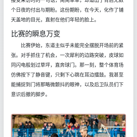
接受采访时的一句话，简简单单，却道出了背后无数
个日夜的付出与期盼。这份期盼，在今天，化作了铺
天盖地的目光，直射在他们年轻的脸上。
比赛的瞬息万变
比赛伊始，东道主似乎未能完全摆脱开场前的紧
张。对手抓住了机会，一次犀利的边路突破，皮球如
同闪电般划过草坪，直奔球门。那一刻，整个体育场
仿佛按下了静音键，只剩下心跳在耳边擂鼓。我甚至
能捕捉到门将那略微颤抖的眼神，以及后卫队员们下
意识后撤的脚步。