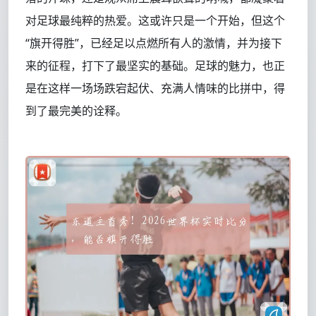
对足球最纯粹的热爱。这或许只是一个开始，但这个
“旗开得胜”，已经足以点燃所有人的激情，并为接下
来的征程，打下了最坚实的基础。足球的魅力，也正
是在这样一场场跌宕起伏、充满人情味的比拼中，得
到了最完美的诠释。