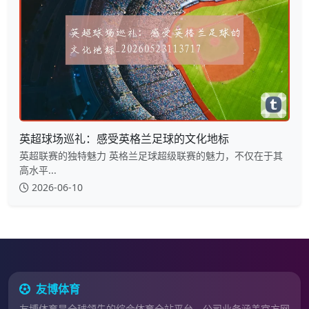
英超球场巡礼：感受英格兰足球的文化地标
英超联赛的独特魅力 英格兰足球超级联赛的魅力，不仅在于其
高水平...
2026-06-10
友博体育
友博体育是全球领先的综合体育全站平台，公司业务涵盖官方网