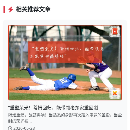
相关推荐文章
“重塑荣光！蒂姆回归，能带领老东家重回巅
硝烟重燃，战鼓再响！当熟悉的身影再次踏入电竞的圣殿，当尘
封的荣光被...
2026-05-28