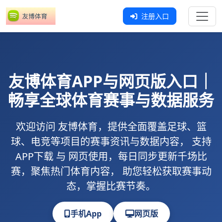
注册入口
友博体育
APP与网页版入口｜
畅享全球体育赛事与数据服务
欢迎访问
友博体育
，提供全面覆盖足球、篮
球、电竞等项目的赛事资讯与数据内容， 支持
APP下载
与
网页使用
，每日同步更新千场比
赛，聚焦热门体育内容， 助您轻松获取赛事动
态，掌握比赛节奏。
手机App
网页版