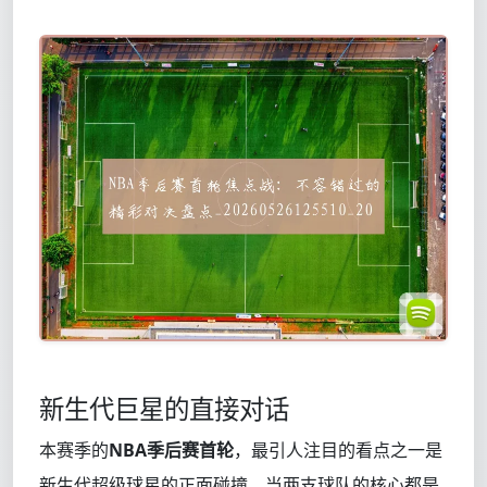
新生代巨星的直接对话
本赛季的
NBA季后赛首轮
，最引人注目的看点之一是
新生代超级球星的正面碰撞。当两支球队的核心都是