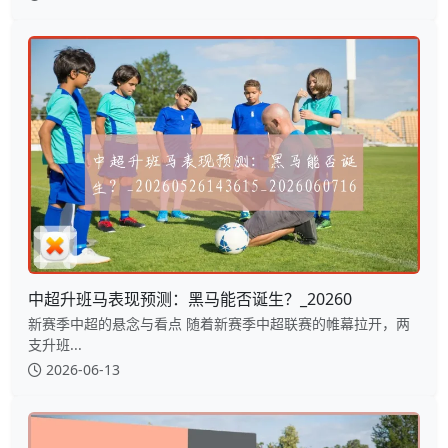
中超升班马表现预测：黑马能否诞生？_20260
新赛季中超的悬念与看点 随着新赛季中超联赛的帷幕拉开，两
支升班...
2026-06-13