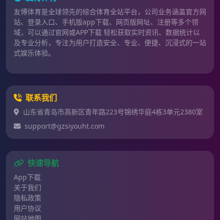
友博体育是全球领先的综合体育全站平台，公司业务涵盖官方网
站、登录入口、手机版app下载、网页版网址、注册等多个领
域，可以通过官网或APP下载 轻松获取实时资讯、数据统计以
及专业分析，专注为用户打造安全、专业、便捷、沉浸式的一站
式娱乐体验。
联系我们
山东省青岛市高新区青年路223号锦绣华庭4栋3单元2380室
support@gzsiyouht.com
快速导航
App下载
关于我们
隐私政策
用户协议
网站地图