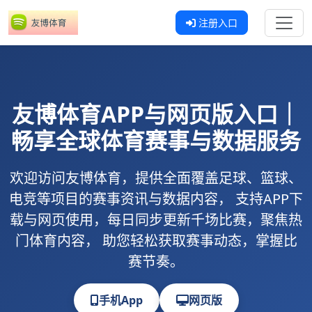
注册入口
友博体育
APP与网页版入口｜
畅享全球体育赛事与数据服务
欢迎访问
友博体育
，提供全面覆盖足球、篮球、
电竞等项目的赛事资讯与数据内容， 支持
APP下
载
与
网页使用
，每日同步更新千场比赛，聚焦热
门体育内容， 助您轻松获取赛事动态，掌握比
赛节奏。
手机App
网页版