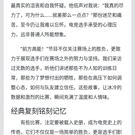
最真实的沮丧和自我怀疑。他低声对我说：“我真的尽
力了，可为什么……就差那么一点点？”那份迷茫和痛
苦，至今仍让我难以忘怀。电竞选手承受的心理压
力，远非普通人所能想象。
“前方高能！”节目不仅关注赛场上的胜负，更致
力于展现选手们在赛场之外的努力与坚持。我们采访
过无数的选手，听他们讲述那些不为人知的训练日
常，那些为了梦想付出的牺牲，那些在高压下如何调
整心态，如何与队友建立信任。这些故事，让冰冷的
数据和激烈的比赛，瞬间充满了温度和人情味。
经典复刻铭刻记忆
有些比赛，注定要被载入史册，成为电竞史上的
传奇。它们不仅仅是一场简单的胜负，更是选手们职