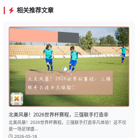
相关推荐文章
北美风暴！2026世界杯赛程，三强联手打造非
北美风暴！2026世界杯赛程，三强联手打造非凡体验！这不仅
是一场足球盛...
2026-05-18