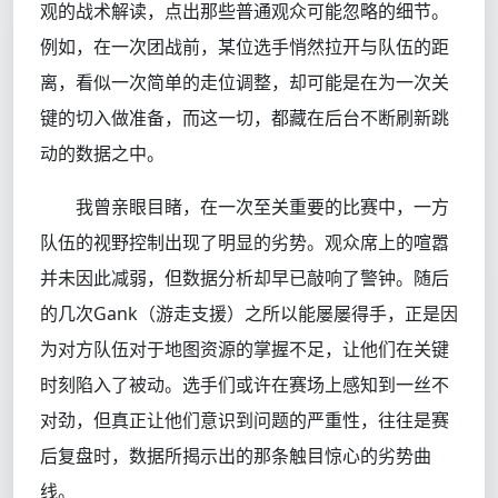
观的战术解读，点出那些普通观众可能忽略的细节。
例如，在一次团战前，某位选手悄然拉开与队伍的距
离，看似一次简单的走位调整，却可能是在为一次关
键的切入做准备，而这一切，都藏在后台不断刷新跳
动的数据之中。
我曾亲眼目睹，在一次至关重要的比赛中，一方
队伍的视野控制出现了明显的劣势。观众席上的喧嚣
并未因此减弱，但数据分析却早已敲响了警钟。随后
的几次Gank（游走支援）之所以能屡屡得手，正是因
为对方队伍对于地图资源的掌握不足，让他们在关键
时刻陷入了被动。选手们或许在赛场上感知到一丝不
对劲，但真正让他们意识到问题的严重性，往往是赛
后复盘时，数据所揭示出的那条触目惊心的劣势曲
线。