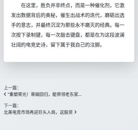
在这里，胜负并非终点，而是一种催化剂，它激
发出数据背后的奥秘，催生出战术的迭代，磨砺出选
手的意志，并最终沉淀为那些永不磨灭的经典。每一
次按下录制键，每一次敲击键盘，都是在为这段波澜
壮阔的电竞史诗，留下属于我自己的注脚。
上一篇：
“重塑荣光！蒂姆回归，能带领老东家…
下一篇：
北美电竞市场再迎巨头入局，这股资