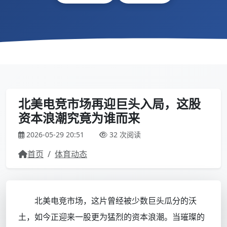
北美电竞市场再迎巨头入局，这股
资本浪潮究竟为谁而来
2026-05-29 20:51
32 次阅读
首页
/
体育动态
北美电竞市场，这片曾经被少数巨头瓜分的沃
土，如今正迎来一股更为猛烈的资本浪潮。当璀璨的