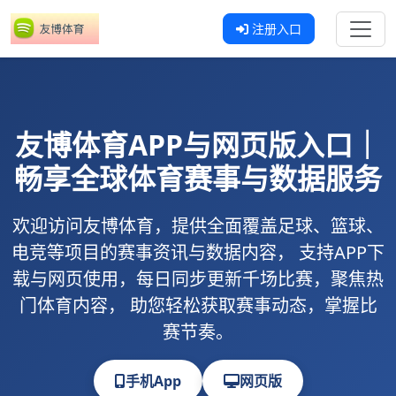
注册入口
友博体育
APP与网页版入口｜
畅享全球体育赛事与数据服务
欢迎访问
友博体育
，提供全面覆盖足球、篮球、
电竞等项目的赛事资讯与数据内容， 支持
APP下
载
与
网页使用
，每日同步更新千场比赛，聚焦热
门体育内容， 助您轻松获取赛事动态，掌握比
赛节奏。
手机App
网页版