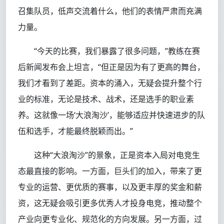
召集队员，低声交流着什么，他们的表情严肃而充满
力量。
“今天的比赛，我们暴露了很多问题，”教练在赛
后新闻发布会上坦言，“但正是因为有了更高的舞台，
我们才看到了差距。资本的涌入，无疑会提升整个行
业的标准，无论是技术、战术，还是选手的职业素
养。这就像一场‘大浪淘沙’，能够适应并快速进步的队
伍和选手，才能最终脱颖而出。”
这种“大浪淘沙”的景象，正是资本入局对电竞生
态最直接的影响。一方面，巨头们的加入，带来了更
专业的运营、更优质的赛事，以及更丰厚的奖金和薪
资，这无疑会吸引更多优秀人才投身电竞，推动整个
产业向更专业化、规范化的方向发展。另一方面，过