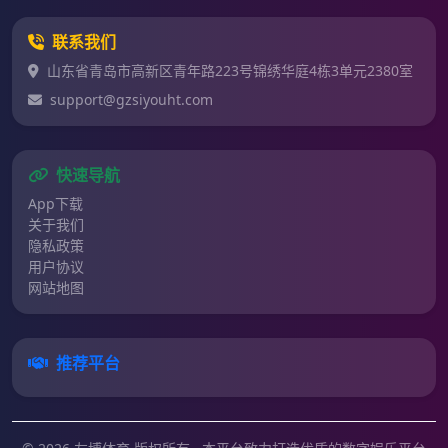
联系我们
山东省青岛市高新区青年路223号锦绣华庭4栋3单元2380室
support@gzsiyouht.com
快速导航
App下载
关于我们
隐私政策
用户协议
网站地图
推荐平台