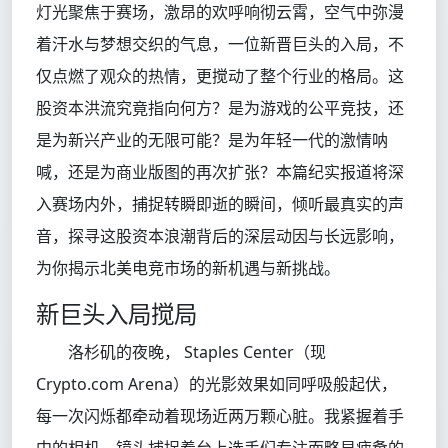
灯光聚焦于赛场，激昂的欢呼响彻云霄，空气中弥漫
着汗水与梦想交织的气息，一位新晋巨头的入局，不
仅点燃了观众的热情，更搅动了整个行业的格局。这
股资本洪流究竟指向何方？是为游戏的公平竞技，还
是为新兴产业的无限可能？是为年轻一代的激情呐
喊，还是为商业版图的再次扩张？本篇纪实报道将深
入赛场内外，捕捉转瞬即逝的瞬间，倾听最真实的声
音，探寻这股资本浪潮背后的深层动因与长远影响，
为你揭示北美电竞市场的新机遇与新挑战。
新巨头入局搅局
洛杉矶的夜晚， Staples Center（现
Crypto.com Arena）的光影效果如同呼吸般起伏，
每一次闪烁都牵动着现场近两万颗心脏。我紧握着手