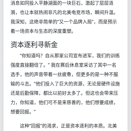
消息如同投入平静湖面的一块巨石，激起了层层涟
漪，也让本就热闹非凡的北美电竞市场，瞬间升温。
我深知，这绝非简单的“又一个品牌入局”，而是预示
着一场资本与生态的深度重塑。
资本逐利寻新金
“你知道吗？自从那家公司宣布进军，我们的训练
强度直接翻倍了。” 我在赛后休息室采访了其中一名
选手，他的声音带着一丝疲惫，但更多的是一种不服
输的斗志。“他们投入了巨大的资源，无论是硬件设施
还是后勤保障，都比以前好太多了。但这也会带来压
力，你知道，他们可不是来慈善的，他们想要成绩，
想要回报。”
这种“回报”的渴求，正是资本逐利的本质。北美