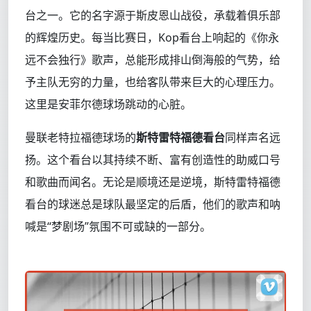
台之一。它的名字源于斯皮恩山战役，承载着俱乐部
的辉煌历史。每当比赛日，Kop看台上响起的《你永
远不会独行》歌声，总能形成排山倒海般的气势，给
予主队无穷的力量，也给客队带来巨大的心理压力。
这里是安菲尔德球场跳动的心脏。
曼联老特拉福德球场的
斯特雷特福德看台
同样声名远
扬。这个看台以其持续不断、富有创造性的助威口号
和歌曲而闻名。无论是顺境还是逆境，斯特雷特福德
看台的球迷总是球队最坚定的后盾，他们的歌声和呐
喊是“梦剧场”氛围不可或缺的一部分。