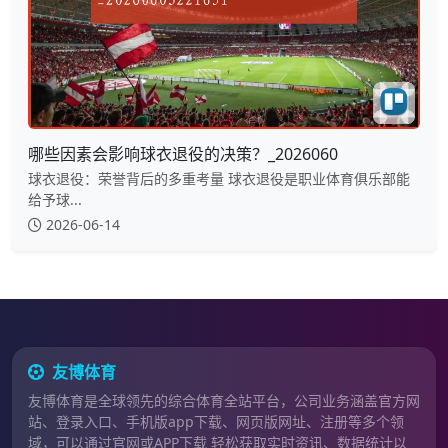
哪些因素会影响球衣退役的决策？_2026060
球衣退役：荣誉背后的多重考量 球衣退役是职业体育俱乐部能
给予球...
2026-06-14
友博体育
友博体育是全球领先的综合体育全站平台，公司业务涵盖官方网
站、登录入口、手机版app下载、网页版网址、注册等多个领
域，可以通过官网或APP下载 轻松获取实时资讯、数据统计以