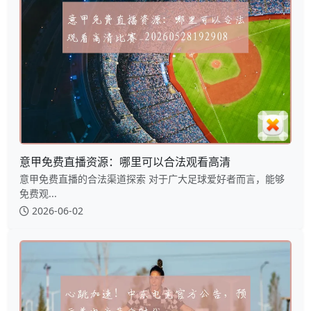
意甲免费直播资源：哪里可以合法观看高清
意甲免费直播的合法渠道探索 对于广大足球爱好者而言，能够
免费观...
2026-06-02