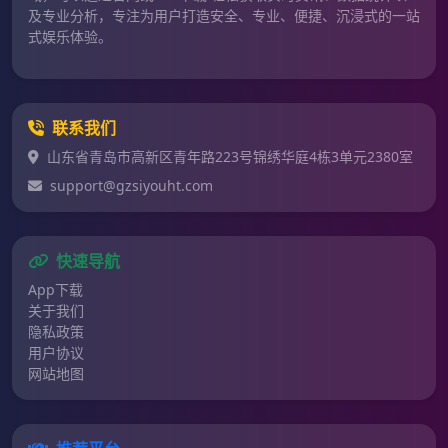
及专业分析，专注为用户打造安全、专业、便捷、沉浸式的一站
式娱乐体验。
联系我们
山东省青岛市高新区青年路223号锦绣华庭4栋3单元2380室
support@gzsiyouht.com
快速导航
App下载
关于我们
隐私政策
用户协议
网站地图