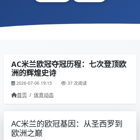
AC米兰欧冠夺冠历程：七次登顶欧
洲的辉煌史诗
2026-07-06 19:15
37 次阅读
首页
/
体育动态
AC米兰的欧冠基因：从圣西罗到
欧洲之巅