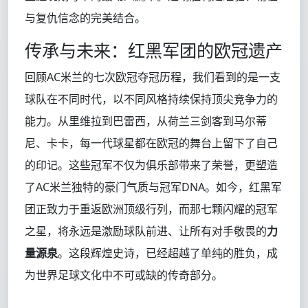
与复仇信念的完美结合。
传承与未来：红黑军团的欧冠遗产
回顾AC米兰的七次欧冠夺冠历程，我们看到的是一支
球队在不同时代，以不同风格持续保持顶尖竞争力的
能力。从里维拉到巴雷西，从荷兰三剑客到马尔蒂
尼、卡卡，每一代球星都在欧冠的舞台上留下了自己
的印记。这些冠军不仅为俱乐部带来了荣誉，更塑造
了AC米兰独特的豪门气质与冠军DNA。如今，红黑军
团正致力于重返欧洲顶级行列，而那七颗闪耀的冠军
之星，将永远是激励球队前进、让所有对手敬畏的
力
量源泉
。这段辉煌史诗，已经超越了单纯的胜负，成
为世界足球文化中不可或缺的传奇部分。