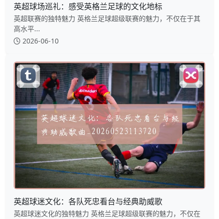
英超球场巡礼：感受英格兰足球的文化地标
英超联赛的独特魅力 英格兰足球超级联赛的魅力，不仅在于其
高水平...
2026-06-10
英超球迷文化：各队死忠看台与经典助威歌
英超球迷文化的独特魅力 英格兰足球超级联赛的魅力，不仅在