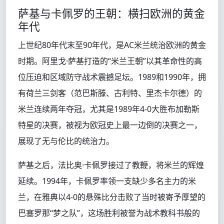
萨基与卡佩罗的王朝：横扫欧洲的黄金
年代
上世纪80年代末至90年代，是AC米兰统治欧洲的黄金
时期。阿里戈·萨基打造的“米兰王朝”以其革命性的高
位压迫和区域防守战术震撼足坛。1989和1990年，拥
有荷兰三剑客（范巴斯滕、古利特、里杰卡尔德）的
米兰连续两年夺冠，尤其是1989年4-0大胜布加勒斯
特星的决赛，被视为欧冠史上最一边倒的决赛之一，
展现了无与伦比的统治力。
萨基之后，法比奥·卡佩罗接过了教鞭，将米兰的辉煌
延续。1994年，卡佩罗率领一支缺少多名主力的米
兰，在雅典以4-0的悬殊比分击败了当时被寄予厚望的
巴塞罗那“梦之队”，这场胜利被誉为战术教科书般的