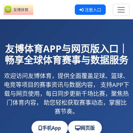
注册入口
友博体育
APP与网页版入口｜
畅享全球体育赛事与数据服务
欢迎访问
友博体育
，提供全面覆盖足球、篮球、
电竞等项目的赛事资讯与数据内容， 支持
APP下
载
与
网页使用
，每日同步更新千场比赛，聚焦热
门体育内容， 助您轻松获取赛事动态，掌握比
赛节奏。
手机App
网页版