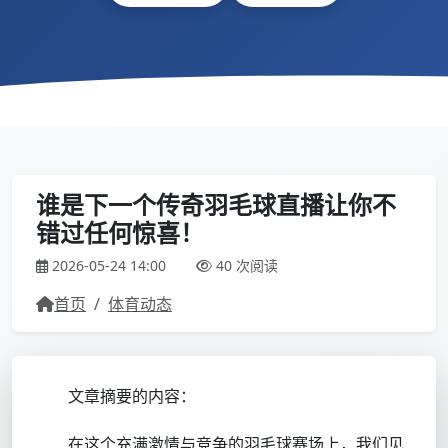
谁是下一个传奇羽毛球直播让你不
错过任何惊喜！
2026-05-24 14:00
40 次阅读
首页
/
体育动态
文章摘要的内容：
在这个充满激情与竞争的羽毛球赛场上，我们见