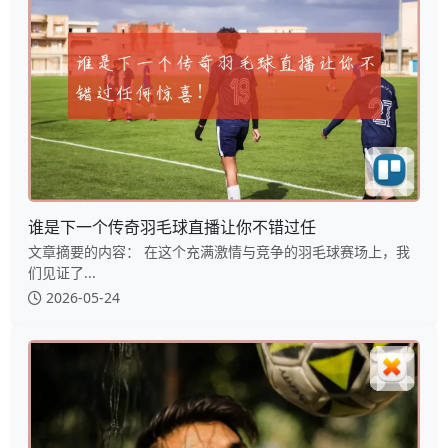
谁是下一个传奇羽毛球直播让你不错过任
文章摘要的内容： 在这个充满激情与竞争的羽毛球赛场上，我
们见证了...
2026-05-24