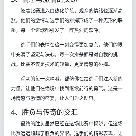
随着比赛进入白热化阶段，观众的情绪也逐渐高
涨。他们的激情与选手们的拼搏形成了一种无形的联
系，每一个进球都引发了一阵热烈的欢呼。
选手们的表情在这一刻变得更加复杂，他们的眼
中充满了坚定与决心，每一次拼杀都是对自我的挑
战。比赛不仅是技术的较量，更是情感的碰撞。
观众的每一次呐喊，都仿佛在给选手们注入新的
力量，让他们在绝境中找到继续前行的勇气。这是一
场情感与激情的盛宴，让人们为之动容。
4、胜负与传奇的交汇
最终的胜负虽然已经在这场比赛中揭晓，但这场
比赛远远超越了胜负的界限。选手们的精彩表现，让